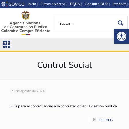
Inicio |
Datos abiertos |
PQRS |
Consulta RUP |
Intranet |
Op
Control Social
27 de agosto de 2024
Guía para el control social a la contratación en la gestión pública
Leer más