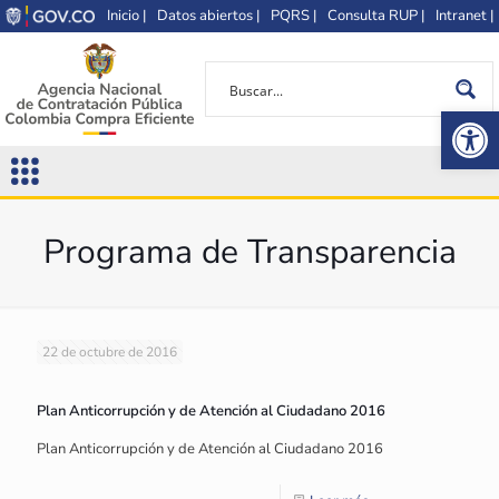
Inicio |
Datos abiertos |
PQRS |
Consulta RUP |
Intranet |
Op
Programa de Transparencia
22 de octubre de 2016
Plan Anticorrupción y de Atención al Ciudadano 2016
Plan Anticorrupción y de Atención al Ciudadano 2016