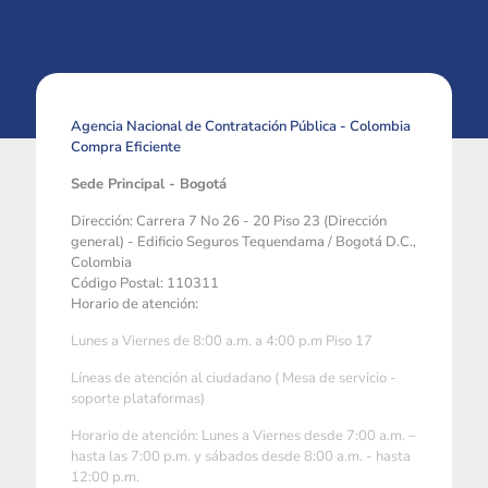
Agencia Nacional de Contratación Pública - Colombia
Compra Eficiente
Sede Principal - Bogotá
Dirección: Carrera 7 No 26 - 20 Piso 23 (Dirección
general) - Edificio Seguros Tequendama / Bogotá D.C.,
Colombia
Código Postal: 110311
Horario de atención:
Lunes a Viernes de 8:00 a.m. a 4:00 p.m Piso 17
Líneas de atención al ciudadano ( Mesa de servicio -
soporte plataformas)
Horario de atención: Lunes a Viernes desde 7:00 a.m. –
hasta las 7:00 p.m. y sábados desde 8:00 a.m. - hasta
12:00 p.m.