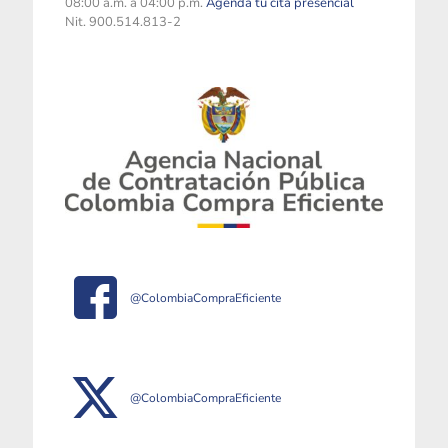
08:00 a.m. a 04:00 p.m.
Agenda tu cita presencial
Nit. 900.514.813-2
@ColombiaCompraEficiente
@ColombiaCompraEficiente