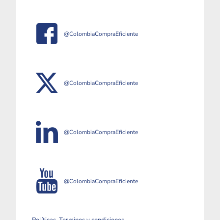
@ColombiaCompraEficiente
@ColombiaCompraEficiente
@ColombiaCompraEficiente
@ColombiaCompraEficiente