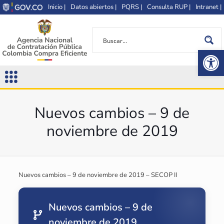
Inicio |
Datos abiertos |
PQRS |
Consulta RUP |
Intranet |
Op
Nuevos cambios – 9 de
noviembre de 2019
Nuevos cambios – 9 de noviembre de 2019 – SECOP II
Nuevos cambios – 9 de
noviembre de 2019