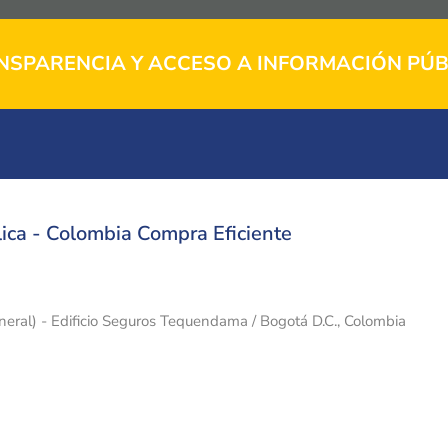
NSPARENCIA Y ACCESO A INFORMACIÓN PÚB
ica - Colombia Compra Eficiente
eneral) - Edificio Seguros Tequendama / Bogotá D.C., Colombia