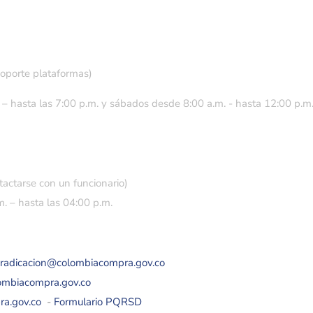
soporte plataformas)
 – hasta las 7:00 p.m. y sábados desde 8:00 a.m. - hasta 12:00 p.m
tactarse con un funcionario)
. – hasta las 04:00 p.m.
eradicacion@colombiacompra.gov.co
lombiacompra.gov.co
ra.gov.co
-
Formulario PQRSD