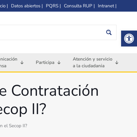
cio |
Datos abiertos |
PQRS |
Consulta RUP |
Intranet |
Op
nicación
Atención y servicio
Participa
nsa
a la ciudadania
e Contratación
cop II?
n el Secop II?