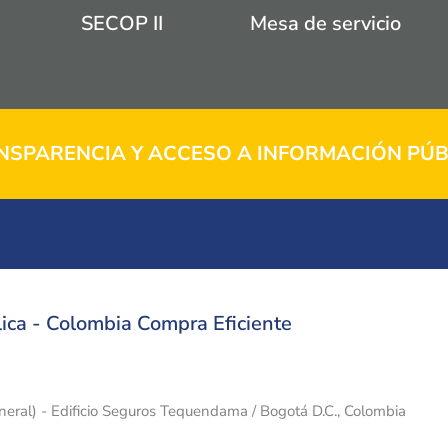
SECOP II
Mesa de servicio
NSPARENCIA Y ACCESO A INFORMACIÓN PÚB
ica - Colombia Compra Eficiente
eneral) - Edificio Seguros Tequendama / Bogotá D.C., Colombia