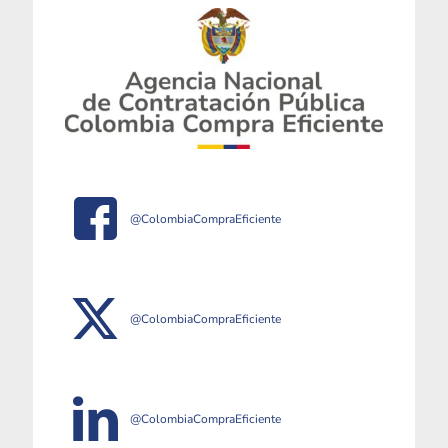
@ColombiaCompraEficiente
@ColombiaCompraEficiente
@ColombiaCompraEficiente