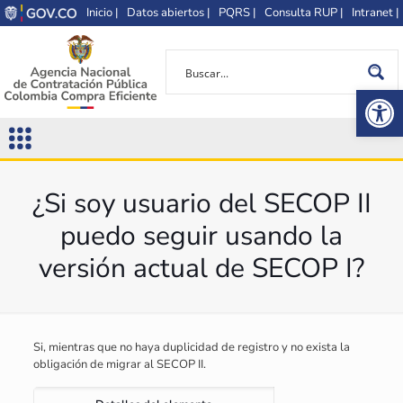
Inicio |
Datos abiertos |
PQRS |
Consulta RUP |
Intranet |
Op
¿Si soy usuario del SECOP II
puedo seguir usando la
versión actual de SECOP I?
Si, mientras que no haya duplicidad de registro y no exista la
obligación de migrar al SECOP II.