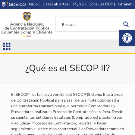
Inicio |
Datos abiertos |
PQRS |
Consulta RUP |
Intranet |
Op
¿Qué es el SECOP II?
El SECOP II es la nueva versión del SECOP (Sistema Electrónico
de Contratación Pública) para pasar de la simple publicidad a
una plataforma transaccional que permite a Compradores y
Proveedores realizar el Proceso de Contratación en línea. Desde
su cuenta, las Entidades Estatales (Compradores) pueden crear
y adjudicar Procesos de Contratación, registrar y hacer
seguimiento a la ejecución contractual. Los Proveedores también
pueden tener su propia cuenta, encontrar oportunidades de