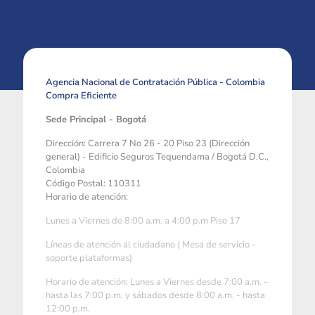
Agencia Nacional de Contratación Pública - Colombia
Compra Eficiente
Sede Principal - Bogotá
Dirección: Carrera 7 No 26 - 20 Piso 23 (Dirección
general) - Edificio Seguros Tequendama / Bogotá D.C.,
Colombia
Código Postal: 110311
Horario de atención:
Lunes a Viernes de 8:00 a.m. a 4:00 p.m Piso 17
Líneas de atención al ciudadano ( Mesa de servicio -
soporte plataformas)
Horario de atención: Lunes a Viernes desde 7:00 a.m. –
hasta las 7:00 p.m. y sábados desde 8:00 a.m. - hasta
12:00 p.m.