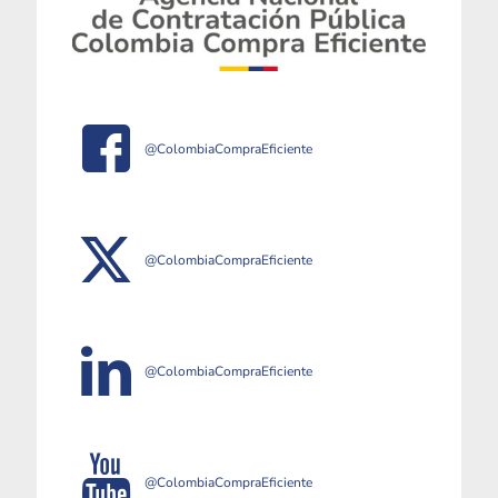
@ColombiaCompraEficiente
@ColombiaCompraEficiente
@ColombiaCompraEficiente
@ColombiaCompraEficiente