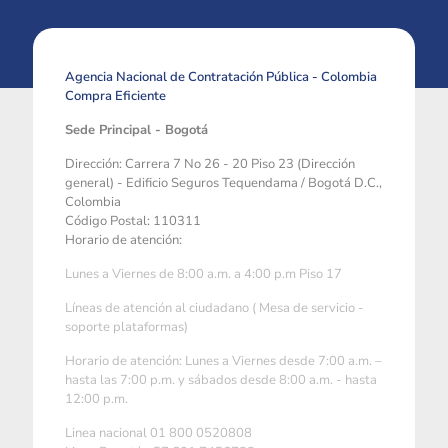
Agencia Nacional de Contratación Pública - Colombia
Compra Eficiente
Sede Principal - Bogotá
Dirección: Carrera 7 No 26 - 20 Piso 23 (Dirección
general) - Edificio Seguros Tequendama / Bogotá D.C.,
Colombia
Código Postal: 110311
Horario de atención:
Lunes a Viernes de 8:00 a.m. a 4:00 p.m Piso 17
Líneas de atención al ciudadano ( Mesa de servicio -
soporte plataformas)
Horario de atención: Lunes a Viernes desde 7:00 a.m. –
hasta las 7:00 p.m. y sábados desde 8:00 a.m. - hasta
12:00 p.m.
Linea nacional 01 800 0520808