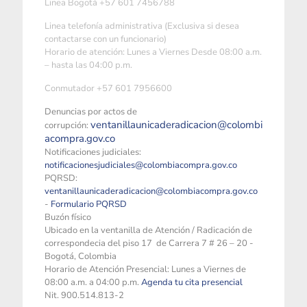
Linea Bogotá +57 601 7456788
Linea telefonía administrativa (Exclusiva si desea
contactarse con un funcionario)
Horario de atención: Lunes a Viernes Desde 08:00 a.m.
– hasta las 04:00 p.m.
Conmutador +57 601 7956600
Denuncias por actos de
ventanillaunicaderadicacion@colombi
corrupción:
acompra.gov.co
Notificaciones judiciales:
notificacionesjudiciales@colombiacompra.gov.co
PQRSD:
ventanillaunicaderadicacion@colombiacompra.gov.co
-
Formulario PQRSD
Buzón físico
Ubicado en la ventanilla de Atención / Radicación de
correspondecia del piso 17 de Carrera 7 # 26 – 20 -
Bogotá, Colombia
Horario de Atención Presencial: Lunes a Viernes de
08:00 a.m. a 04:00 p.m.
Agenda tu cita presencial
Nit. 900.514.813-2