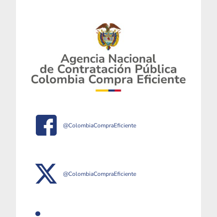
@ColombiaCompraEficiente
@ColombiaCompraEficiente