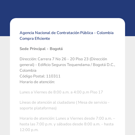
Agencia Nacional de Contratación Pública - Colombia
Compra Eficiente
Sede Principal - Bogotá
Dirección: Carrera 7 No 26 - 20 Piso 23 (Dirección
general) - Edificio Seguros Tequendama / Bogotá D.C.,
Colombia
Código Postal: 110311
Horario de atención:
Lunes a Viernes de 8:00 a.m. a 4:00 p.m Piso 17
Líneas de atención al ciudadano ( Mesa de servicio -
soporte plataformas)
Horario de atención: Lunes a Viernes desde 7:00 a.m. –
hasta las 7:00 p.m. y sábados desde 8:00 a.m. - hasta
12:00 p.m.