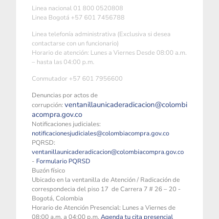
Linea nacional 01 800 0520808
Linea Bogotá +57 601 7456788
Linea telefonía administrativa (Exclusiva si desea
contactarse con un funcionario)
Horario de atención: Lunes a Viernes Desde 08:00 a.m.
– hasta las 04:00 p.m.
Conmutador +57 601 7956600
Denuncias por actos de
ventanillaunicaderadicacion@colombi
corrupción:
acompra.gov.co
Notificaciones judiciales:
notificacionesjudiciales@colombiacompra.gov.co
PQRSD:
ventanillaunicaderadicacion@colombiacompra.gov.co
-
Formulario PQRSD
Buzón físico
Ubicado en la ventanilla de Atención / Radicación de
correspondecia del piso 17 de Carrera 7 # 26 – 20 -
Bogotá, Colombia
Horario de Atención Presencial: Lunes a Viernes de
08:00 a.m. a 04:00 p.m.
Agenda tu cita presencial