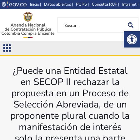
Inicio |
Datos abiertos |
PQRS |
Consulta RUP |
Intranet |
Op
¿Puede una Entidad Estatal
en SECOP II rechazar la
propuesta en un Proceso de
Selección Abreviada, de un
proponente plural cuando la
manifestación de interés
solo la presenta una parte