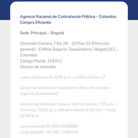
Agencia Nacional de Contratación Pública - Colombia
Compra Eficiente
Sede Principal - Bogotá
Dirección: Carrera 7 No 26 - 20 Piso 23 (Dirección
general) - Edificio Seguros Tequendama / Bogotá D.C.,
Colombia
Código Postal: 110311
Horario de atención:
Lunes a Viernes de 8:00 a.m. a 4:00 p.m Piso 17
Líneas de atención al ciudadano ( Mesa de servicio -
soporte plataformas)
Horario de atención: Lunes a Viernes desde 7:00 a.m. –
hasta las 7:00 p.m. y sábados desde 8:00 a.m. - hasta
12:00 p.m.
Linea nacional 01 800 0520808
Linea Bogotá +57 601 7456788