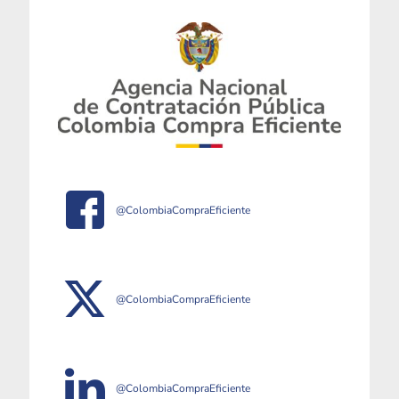
@ColombiaCompraEficiente
@ColombiaCompraEficiente
@ColombiaCompraEficiente