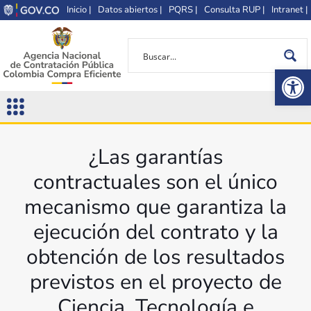
Inicio |
Datos abiertos |
PQRS |
Consulta RUP |
Intranet |
Op
¿Las garantías
contractuales son el único
mecanismo que garantiza la
ejecución del contrato y la
obtención de los resultados
previstos en el proyecto de
Ciencia, Tecnología e