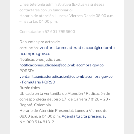
Linea telefonía administrativa (Exclusiva si desea
contactarse con un funcionario)
Horario de atención: Lunes a Viernes Desde 08:00 a.m.
– hasta las 04:00 p.m.
Conmutador +57 601 7956600
Denuncias por actos de
ventanillaunicaderadicacion@colombi
corrupción:
acompra.gov.co
Notificaciones judiciales:
notificacionesjudiciales@colombiacompra.gov.co
PQRSD:
ventanillaunicaderadicacion@colombiacompra.gov.co
-
Formulario PQRSD
Buzón físico
Ubicado en la ventanilla de Atención / Radicación de
correspondecia del piso 17 de Carrera 7 # 26 – 20 -
Bogotá, Colombia
Horario de Atención Presencial: Lunes a Viernes de
08:00 a.m. a 04:00 p.m.
Agenda tu cita presencial
Nit. 900.514.813-2