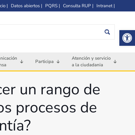
cio |
Datos abiertos |
PQRS |
Consulta RUP |
Intranet |
Op
nicación
Atención y servicio
Participa
nsa
a la ciudadania
cer un rango de
os procesos de
ntía?