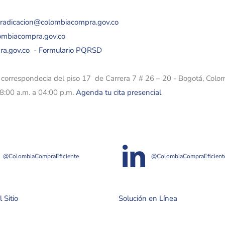
eradicacion@colombiacompra.gov.co
lombiacompra.gov.co
ra.gov.co
-
Formulario PQRSD
e correspondecia del piso 17 de Carrera 7 # 26 – 20 - Bogotá, Colo
08:00 a.m. a 04:00 p.m.
Agenda tu cita presencial
@ColombiaCompraEficiente
@ColombiaCompraEficient
 Sitio
Solución en Línea