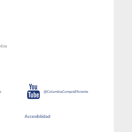
mbia
e
@ColombiaCompraEficiente
Accesibilidad