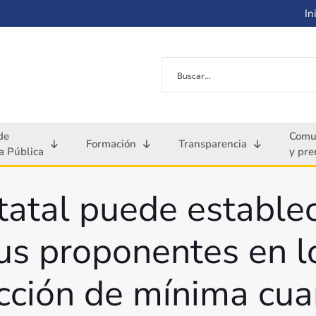
Ini
de
Comu
Formación
Transparencia
 Pública
y pre
tatal puede estable
sus proponentes en l
cción de mínima cua