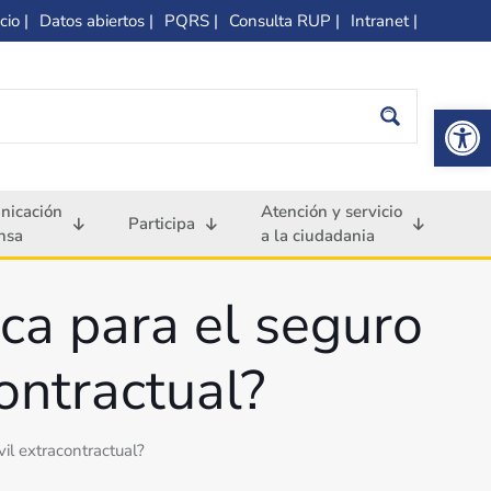
cio |
Datos abiertos |
PQRS |
Consulta RUP |
Intranet |
Op
nicación
Atención y servicio
Participa
nsa
a la ciudadania
ica para el seguro
ontractual?
vil extracontractual?