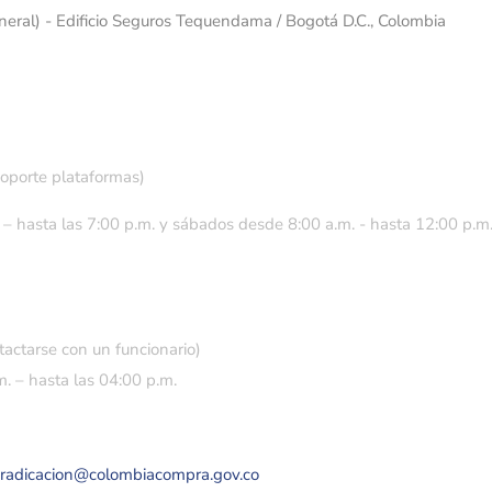
eneral) - Edificio Seguros Tequendama / Bogotá D.C., Colombia
soporte plataformas)
 – hasta las 7:00 p.m. y sábados desde 8:00 a.m. - hasta 12:00 p.m
tactarse con un funcionario)
. – hasta las 04:00 p.m.
eradicacion@colombiacompra.gov.co