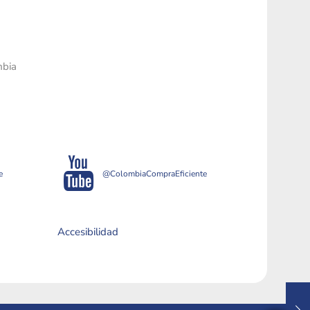
mbia
e
@ColombiaCompraEficiente
Accesibilidad