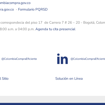
lombiacompra.gov.co
ra.gov.co
-
Formulario PQRSD
e correspondecia del piso 17 de Carrera 7 # 26 – 20 - Bogotá, Colo
08:00 a.m. a 04:00 p.m.
Agenda tu cita presencial
@ColombiaCompraEficiente
@ColombiaCompraEficient
 Sitio
Solución en Línea