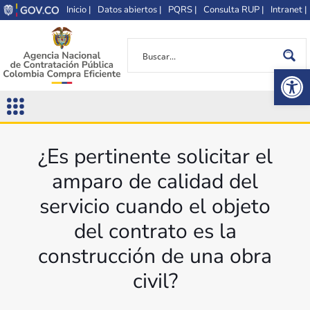
Inicio |
Datos abiertos |
PQRS |
Consulta RUP |
Intranet |
Op
¿Es pertinente solicitar el
amparo de calidad del
servicio cuando el objeto
del contrato es la
construcción de una obra
civil?