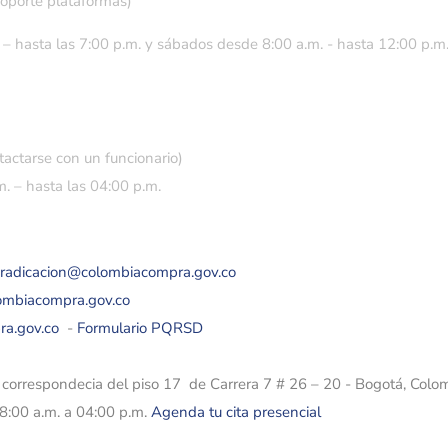
soporte plataformas)
 – hasta las 7:00 p.m. y sábados desde 8:00 a.m. - hasta 12:00 p.m
tactarse con un funcionario)
. – hasta las 04:00 p.m.
eradicacion@colombiacompra.gov.co
lombiacompra.gov.co
ra.gov.co
-
Formulario PQRSD
e correspondecia del piso 17 de Carrera 7 # 26 – 20 - Bogotá, Colo
08:00 a.m. a 04:00 p.m.
Agenda tu cita presencial