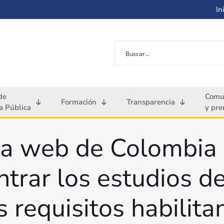
Ini
de
Comu
Formación
Transparencia
 Pública
y pre
 la web de Colombia
trar los estudios de
requisitos habilita