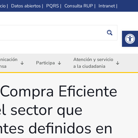
cio |
Datos abiertos |
PQRS |
Consulta RUP |
Intranet |
Op
nicación
Atención y servicio
Participa
nsa
a la ciudadania
 Compra Eficiente
l sector que
ntes definidos en