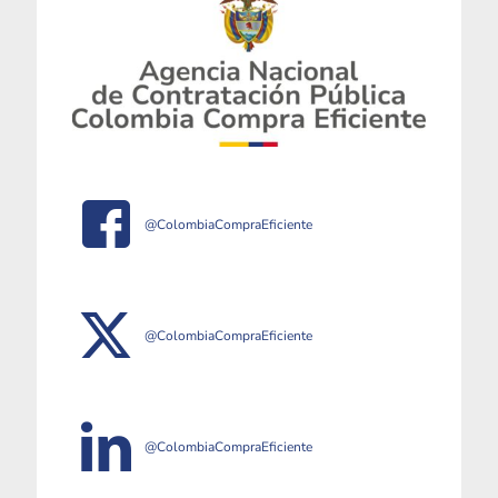
@ColombiaCompraEficiente
@ColombiaCompraEficiente
@ColombiaCompraEficiente