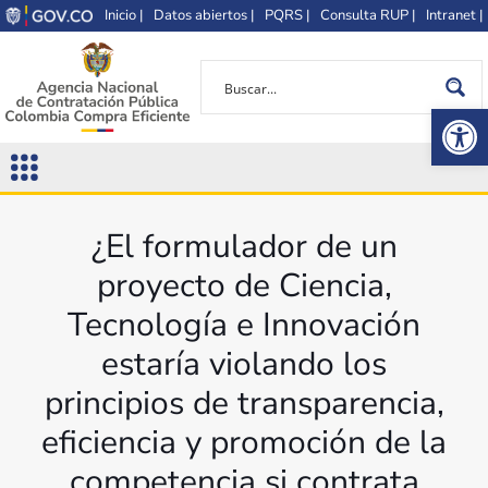
Inicio |
Datos abiertos |
PQRS |
Consulta RUP |
Intranet |
Op
¿El formulador de un
proyecto de Ciencia,
Tecnología e Innovación
estaría violando los
principios de transparencia,
eficiencia y promoción de la
competencia si contrata