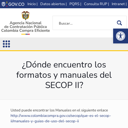
Inicio |
Datos abiertos |
PQRS |
Consulta RUP |
Intranet |
Op
¿Dónde encuentro los
formatos y manuales del
SECOP II?
Usted puede encontrar los Manuales en el siguiente enlace
http://www.colombiacompra.gov.co/secop/que-es-el-secop-
ii/manuales-y-guias-de-uso-del-secop-ii