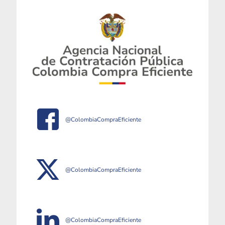
@ColombiaCompraEficiente
@ColombiaCompraEficiente
@ColombiaCompraEficiente