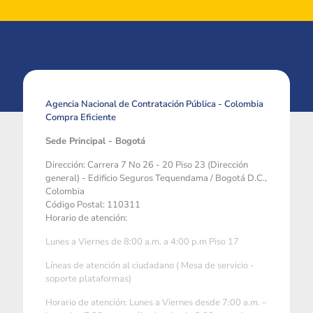
Agencia Nacional de Contratación Pública - Colombia
Compra Eficiente
Sede Principal - Bogotá
Dirección: Carrera 7 No 26 - 20 Piso 23 (Dirección
general) - Edificio Seguros Tequendama / Bogotá D.C.,
Colombia
Código Postal: 110311
Horario de atención:
Lunes a Viernes de 8:00 a.m. a 4:00 p.m Piso 17
Líneas de atención al ciudadano ( Mesa de servicio -
soporte plataformas)
Horario de atención: Lunes a Viernes desde 7:00 a.m. –