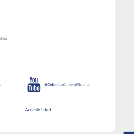
mbia
e
@ColombiaCompraEficiente
Accesibilidad