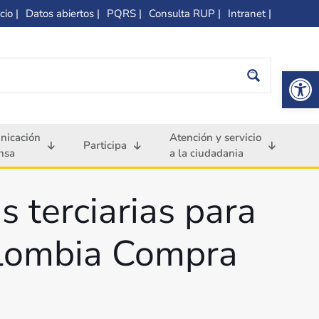
cio |
Datos abiertos |
PQRS |
Consulta RUP |
Intranet |
Op
nicación
Atención y servicio
Participa
nsa
a la ciudadania
 terciarias para
Colombia Compra