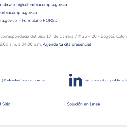
eradicacion@colombiacompra.gov.co
lombiacompra.gov.co
ra.gov.co
-
Formulario PQRSD
e correspondecia del piso 17 de Carrera 7 # 26 – 20 - Bogotá, Colo
08:00 a.m. a 04:00 p.m.
Agenda tu cita presencial
@ColombiaCompraEficiente
@ColombiaCompraEficient
 Sitio
Solución en Línea