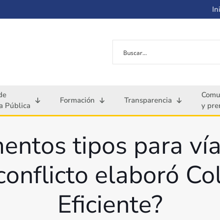
Ini
de
Comu
Formación
Transparencia
 Pública
y pre
ntos tipos para vías
sconflicto elaboró 
Eficiente?