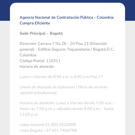
Agencia Nacional de Contratación Pública - Colombia
Compra Eficiente
Sede Principal - Bogotá
Dirección: Carrera 7 No 26 - 20 Piso 23 (Dirección
general) - Edificio Seguros Tequendama / Bogotá D.C.,
Colombia
Código Postal: 110311
Horario de atención:
Lunes a Viernes de 8:00 a.m. a 4:00 p.m Piso 17
Líneas de atención al ciudadano ( Mesa de servicio -
soporte plataformas)
Horario de atención: Lunes a Viernes desde 7:00 a.m. –
hasta las 7:00 p.m. y sábados desde 8:00 a.m. - hasta
12:00 p.m.
Linea nacional 01 800 0520808
Linea Bogotá +57 601 7456788