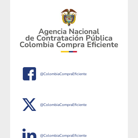
@ColombiaCompraEficiente
@ColombiaCompraEficiente
@ColombiaCompraEficiente