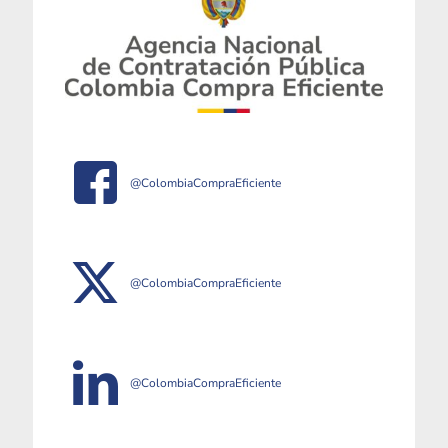
@ColombiaCompraEficiente
@ColombiaCompraEficiente
@ColombiaCompraEficiente