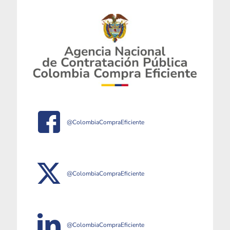
@ColombiaCompraEficiente
@ColombiaCompraEficiente
@ColombiaCompraEficiente