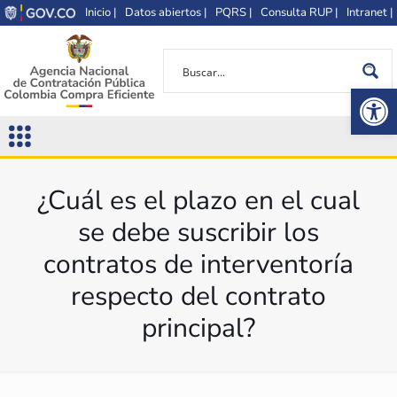
Inicio |
Datos abiertos |
PQRS |
Consulta RUP |
Intranet |
Op
¿Cuál es el plazo en el cual
se debe suscribir los
contratos de interventoría
respecto del contrato
principal?