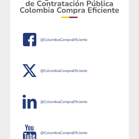
@ColombiaCompraEficiente
@ColombiaCompraEficiente
@ColombiaCompraEficiente
@ColombiaCompraEficiente