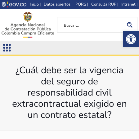
Inicio |
Datos abiertos |
PQRS |
Consulta RUP |
Intranet |
Op
¿Cuál debe ser la vigencia
del seguro de
responsabilidad civil
extracontractual exigido en
un contrato estatal?