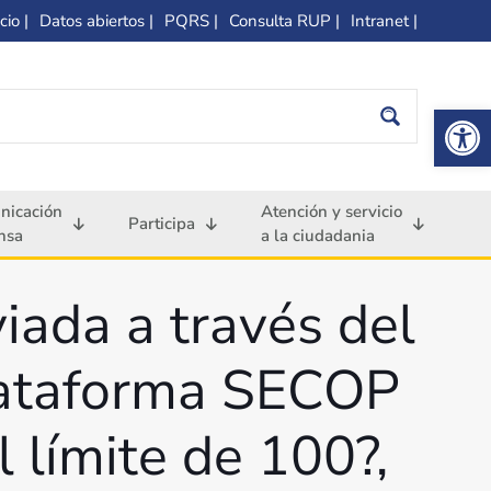
cio |
Datos abiertos |
PQRS |
Consulta RUP |
Intranet |
Op
nicación
Atención y servicio
Participa
nsa
a la ciudadania
iada a través del
lataforma SECOP
l límite de 100?,