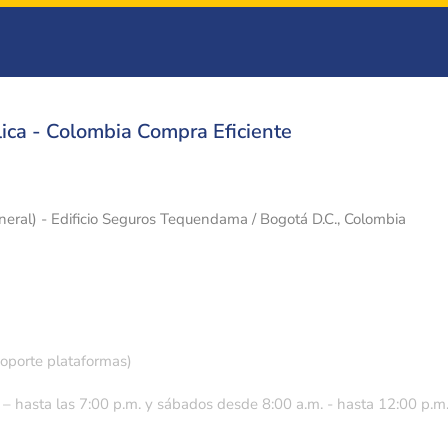
ica - Colombia Compra Eficiente
eneral) - Edificio Seguros Tequendama / Bogotá D.C., Colombia
soporte plataformas)
 – hasta las 7:00 p.m. y sábados desde 8:00 a.m. - hasta 12:00 p.m