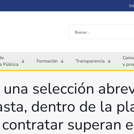
Ini
de
Comu
Formación
Transparencia
 Pública
y pre
 una selección abrev
sta, dentro de la p
 a contratar superan e