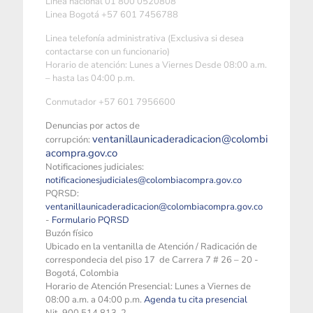
Linea nacional 01 800 0520808
Linea Bogotá +57 601 7456788
Linea telefonía administrativa (Exclusiva si desea
contactarse con un funcionario)
Horario de atención: Lunes a Viernes Desde 08:00 a.m.
– hasta las 04:00 p.m.
Conmutador +57 601 7956600
Denuncias por actos de
ventanillaunicaderadicacion@colombi
corrupción:
acompra.gov.co
Notificaciones judiciales:
notificacionesjudiciales@colombiacompra.gov.co
PQRSD:
ventanillaunicaderadicacion@colombiacompra.gov.co
-
Formulario PQRSD
Buzón físico
Ubicado en la ventanilla de Atención / Radicación de
correspondecia del piso 17 de Carrera 7 # 26 – 20 -
Bogotá, Colombia
Horario de Atención Presencial: Lunes a Viernes de
08:00 a.m. a 04:00 p.m.
Agenda tu cita presencial