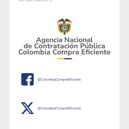
Nit. 900.514.813-2
@ColombiaCompraEficiente
@ColombiaCompraEficiente