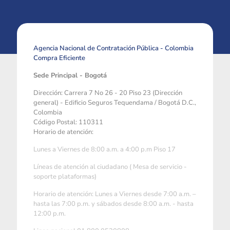
Agencia Nacional de Contratación Pública - Colombia
Compra Eficiente
Sede Principal - Bogotá
Dirección: Carrera 7 No 26 - 20 Piso 23 (Dirección
general) - Edificio Seguros Tequendama / Bogotá D.C.,
Colombia
Código Postal: 110311
Horario de atención:
Lunes a Viernes de 8:00 a.m. a 4:00 p.m Piso 17
Líneas de atención al ciudadano ( Mesa de servicio -
soporte plataformas)
Horario de atención: Lunes a Viernes desde 7:00 a.m. –
hasta las 7:00 p.m. y sábados desde 8:00 a.m. - hasta
12:00 p.m.