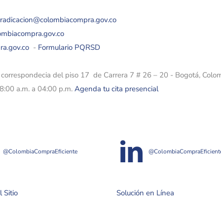
eradicacion@colombiacompra.gov.co
lombiacompra.gov.co
ra.gov.co
-
Formulario PQRSD
e correspondecia del piso 17 de Carrera 7 # 26 – 20 - Bogotá, Colo
08:00 a.m. a 04:00 p.m.
Agenda tu cita presencial
@ColombiaCompraEficiente
@ColombiaCompraEficient
 Sitio
Solución en Línea