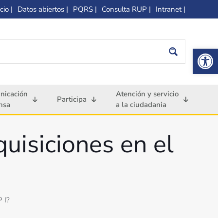
cio |
Datos abiertos |
PQRS |
Consulta RUP |
Intranet |
Op
nicación
Atención y servicio
Participa
nsa
a la ciudadania
uisiciones en el
 I?