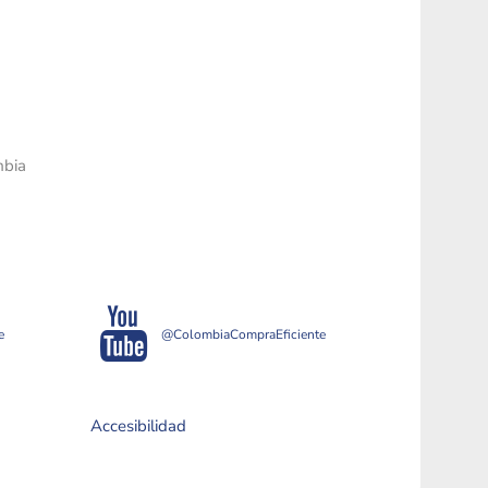
mbia
e
@ColombiaCompraEficiente
Accesibilidad