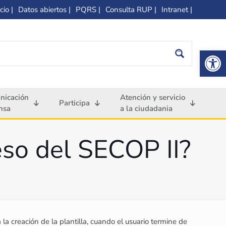
cio |
Datos abiertos |
PQRS |
Consulta RUP |
Intranet |
Op
nicación
Atención y servicio
Participa
nsa
a la ciudadania
eso del SECOP II?
 la creación de la plantilla, cuando el usuario termine de