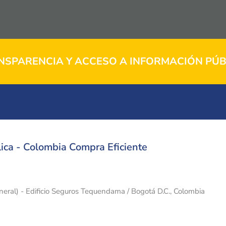
NSPARENCIA Y ACCESO A INFORMACIÓN PÚB
ica - Colombia Compra Eficiente
eneral) - Edificio Seguros Tequendama / Bogotá D.C., Colombia