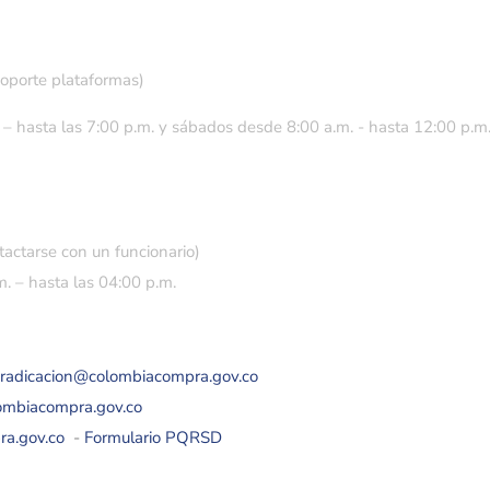
soporte plataformas)
 – hasta las 7:00 p.m. y sábados desde 8:00 a.m. - hasta 12:00 p.m
tactarse con un funcionario)
. – hasta las 04:00 p.m.
eradicacion@colombiacompra.gov.co
lombiacompra.gov.co
ra.gov.co
-
Formulario PQRSD