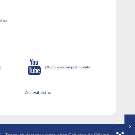
mbia
e
@ColombiaCompraEficiente
Accesibilidad