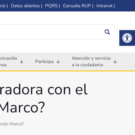
cio |
Datos abiertos |
PQRS |
Consulta RUP |
Intranet |
Op
nicación
Atención y servicio
Participa
nsa
a la ciudadania
radora con el
Marco?
erdo Marco?