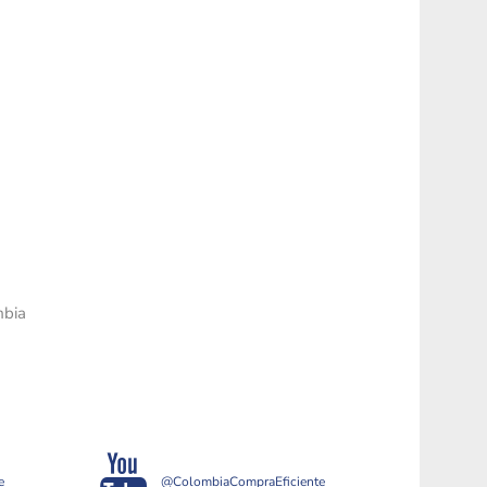
mbia
e
@ColombiaCompraEficiente