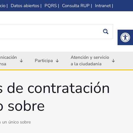
cio |
Datos abiertos |
PQRS |
Consulta RUP |
Intranet |
Op
nicación
Atención y servicio
Participa
nsa
a la ciudadania
s de contratación
o sobre
n un único sobre