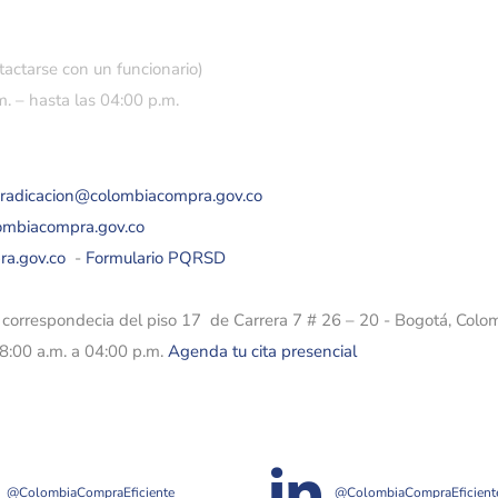
tactarse con un funcionario)
. – hasta las 04:00 p.m.
eradicacion@colombiacompra.gov.co
lombiacompra.gov.co
ra.gov.co
-
Formulario PQRSD
e correspondecia del piso 17 de Carrera 7 # 26 – 20 - Bogotá, Colo
08:00 a.m. a 04:00 p.m.
Agenda tu cita presencial
@ColombiaCompraEficiente
@ColombiaCompraEficient