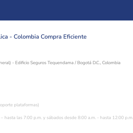
ica - Colombia Compra Eficiente
eneral) - Edificio Seguros Tequendama / Bogotá D.C., Colombia
soporte plataformas)
 – hasta las 7:00 p.m. y sábados desde 8:00 a.m. - hasta 12:00 p.m