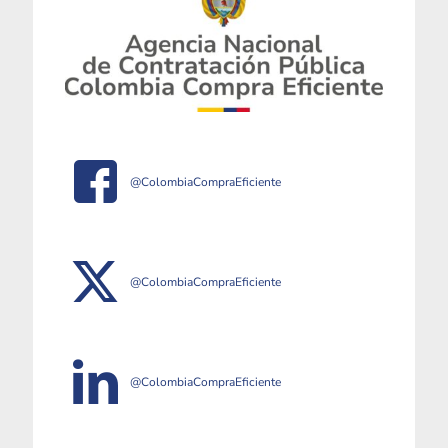
@ColombiaCompraEficiente
@ColombiaCompraEficiente
@ColombiaCompraEficiente