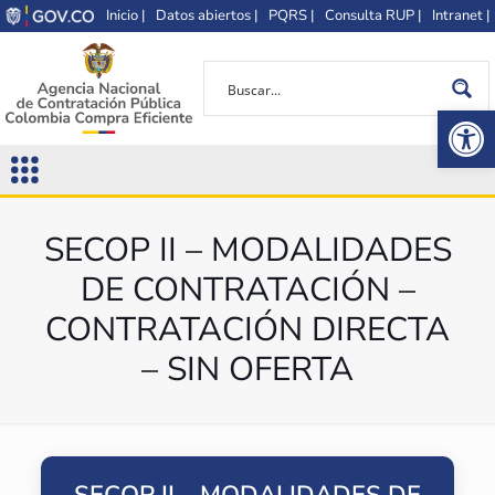
Inicio |
Datos abiertos |
PQRS |
Consulta RUP |
Intranet |
Op
SECOP II – MODALIDADES
DE CONTRATACIÓN –
CONTRATACIÓN DIRECTA
– SIN OFERTA