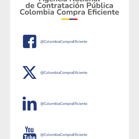
@ColombiaCompraEficiente
@ColombiaCompraEficiente
@ColombiaCompraEficiente
@ColombiaCompraEficiente