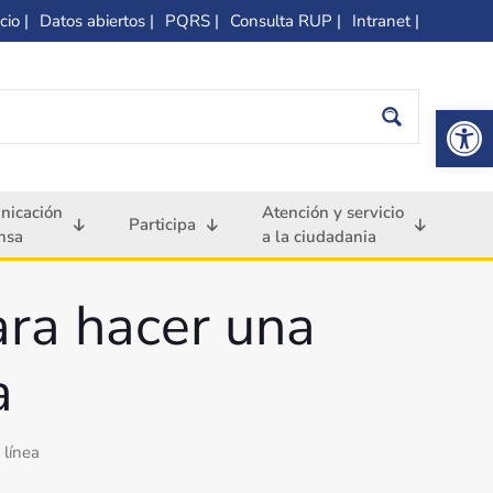
cio |
Datos abiertos |
PQRS |
Consulta RUP |
Intranet |
Op
nicación
Atención y servicio
Participa
nsa
a la ciudadania
ara hacer una
a
 línea