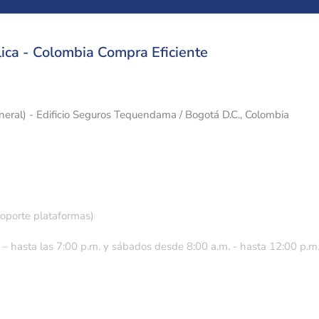
ica - Colombia Compra Eficiente
eneral) - Edificio Seguros Tequendama / Bogotá D.C., Colombia
soporte plataformas)
 – hasta las 7:00 p.m. y sábados desde 8:00 a.m. - hasta 12:00 p.m