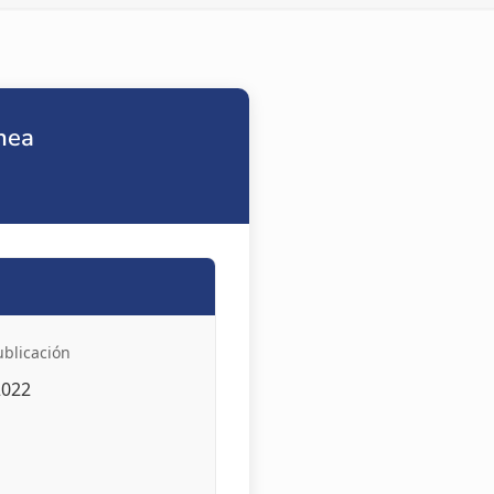
ínea
ublicación
2022