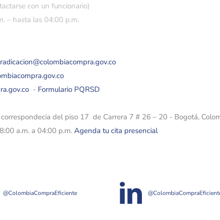
tactarse con un funcionario)
. – hasta las 04:00 p.m.
eradicacion@colombiacompra.gov.co
lombiacompra.gov.co
ra.gov.co
-
Formulario PQRSD
e correspondecia del piso 17 de Carrera 7 # 26 – 20 - Bogotá, Colo
08:00 a.m. a 04:00 p.m.
Agenda tu cita presencial
@ColombiaCompraEficiente
@ColombiaCompraEficient