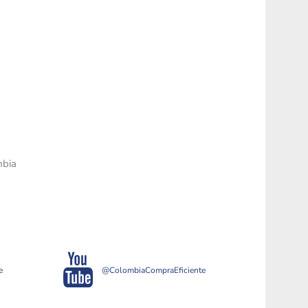
mbia
e
@ColombiaCompraEficiente