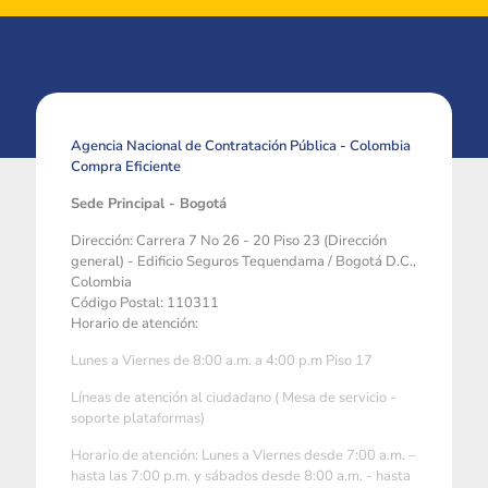
Agencia Nacional de Contratación Pública - Colombia
Compra Eficiente
Sede Principal - Bogotá
Dirección: Carrera 7 No 26 - 20 Piso 23 (Dirección
general) - Edificio Seguros Tequendama / Bogotá D.C.,
Colombia
Código Postal: 110311
Horario de atención:
Lunes a Viernes de 8:00 a.m. a 4:00 p.m Piso 17
Líneas de atención al ciudadano ( Mesa de servicio -
soporte plataformas)
Horario de atención: Lunes a Viernes desde 7:00 a.m. –
hasta las 7:00 p.m. y sábados desde 8:00 a.m. - hasta