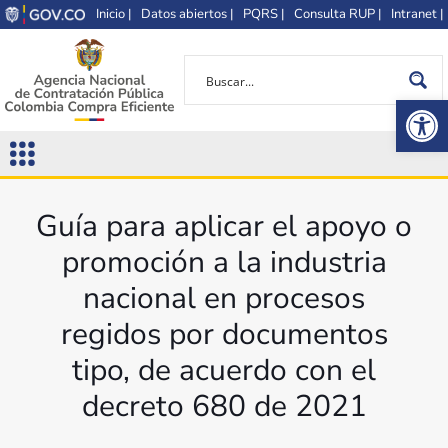
Inicio |
Datos abiertos |
PQRS |
Consulta RUP |
Intranet |
Op
Guía para aplicar el apoyo o
promoción a la industria
nacional en procesos
regidos por documentos
tipo, de acuerdo con el
decreto 680 de 2021