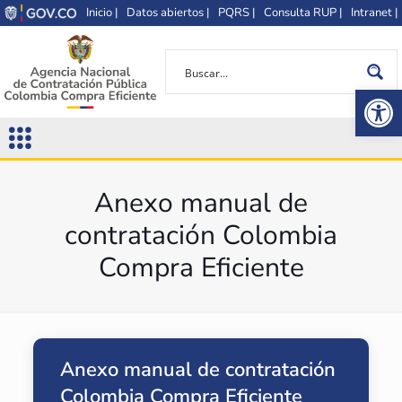
Inicio |
Datos abiertos |
PQRS |
Consulta RUP |
Intranet |
Op
Anexo manual de
contratación Colombia
Compra Eficiente
Anexo manual de contratación
Colombia Compra Eficiente