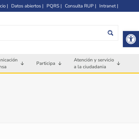
cio |
Datos abiertos |
PQRS |
Consulta RUP |
Intranet |
Op
nicación
Atención y servicio
Participa
nsa
a la ciudadania