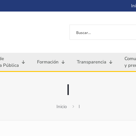
Ini
de
Comu
Formación
Transparencia
 Pública
y pre
I
Inicio
I