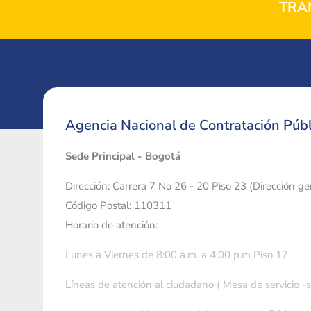
TRA
Agencia Nacional de Contratación Públ
Sede Principal - Bogotá
Dirección: Carrera 7 No 26 - 20 Piso 23 (Dirección g
Código Postal: 110311
Horario de atención:
Lunes a Viernes de 8:00 a.m. a 4:00 p.m Piso 17
Líneas de atención al ciudadano ( Mesa de servicio -