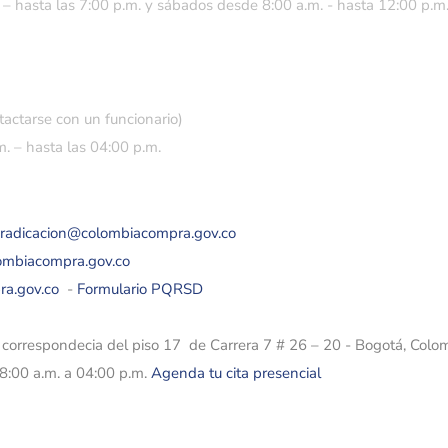
 – hasta las 7:00 p.m. y sábados desde 8:00 a.m. - hasta 12:00 p.m
tactarse con un funcionario)
. – hasta las 04:00 p.m.
eradicacion@colombiacompra.gov.co
lombiacompra.gov.co
ra.gov.co
-
Formulario PQRSD
e correspondecia del piso 17 de Carrera 7 # 26 – 20 - Bogotá, Colo
08:00 a.m. a 04:00 p.m.
Agenda tu cita presencial