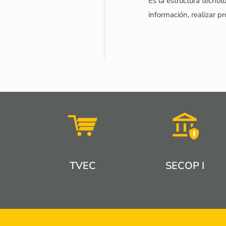
Es la estructura tecnol
información, realizar p
TVEC
SECOP I