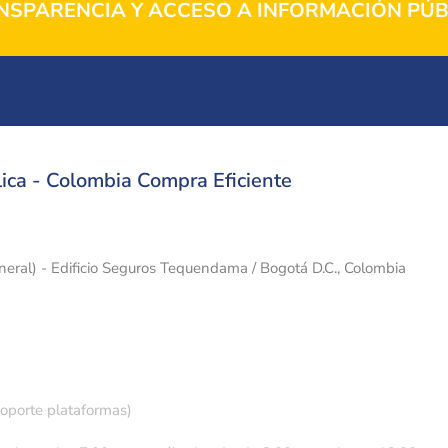
NSPARENCIA Y ACCESO A INFORMACIÓN PÚB
ica - Colombia Compra Eficiente
eneral) - Edificio Seguros Tequendama / Bogotá D.C., Colombia
soporte plataformas)