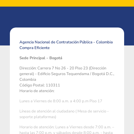
Agencia Nacional de Contratación Pública - Colombia
Compra Eficiente
Sede Principal - Bogotá
Dirección: Carrera 7 No 26 - 20 Piso 23 (Dirección
general) - Edificio Seguros Tequendama / Bogotá D.C.,
Colombia
Código Postal: 110311
Horario de atención:
Lunes a Viernes de 8:00 a.m. a 4:00 p.m Piso 17
Líneas de atención al ciudadano ( Mesa de servicio -
soporte plataformas)
Horario de atención: Lunes a Viernes desde 7:00 a.m. –
hasta las 7:00 p.m. y sábados desde 8:00 a.m. - hasta