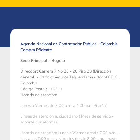
Agencia Nacional de Contratación Pública - Colombia
Compra Eficiente
Sede Principal - Bogotá
Dirección: Carrera 7 No 26 - 20 Piso 23 (Dirección
general) - Edificio Seguros Tequendama / Bogotá D.C.,
Colombia
Código Postal: 110311
Horario de atención:
Lunes a Viernes de 8:00 a.m. a 4:00 p.m Piso 17
Líneas de atención al ciudadano ( Mesa de servicio -
soporte plataformas)
Horario de atención: Lunes a Viernes desde 7:00 a.m. –
hasta las 7:00 p.m. y sábados desde 8:00 a.m. - hasta