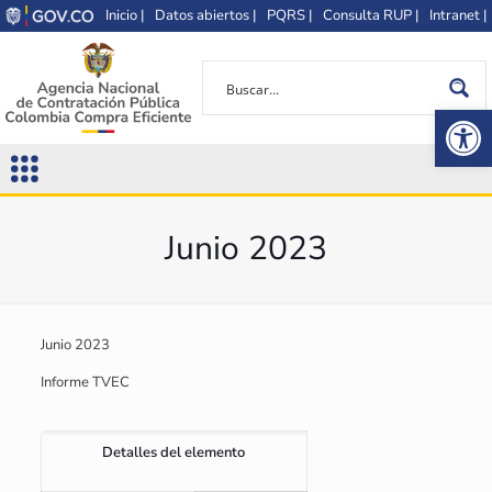
Inicio |
Datos abiertos |
PQRS |
Consulta RUP |
Intranet |
Op
Junio 2023
Junio 2023
Informe TVEC
Detalles del elemento