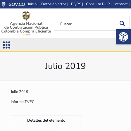
Inicio |
Datos abiertos |
PQRS |
Consulta RUP |
Intranet |
Op
Julio 2019
Julio 2019
Informe TVEC
Detalles del elemento