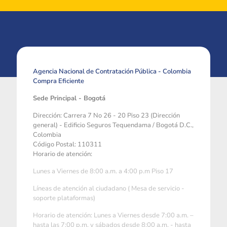
Agencia Nacional de Contratación Pública - Colombia
Compra Eficiente
Sede Principal - Bogotá
Dirección: Carrera 7 No 26 - 20 Piso 23 (Dirección
general) - Edificio Seguros Tequendama / Bogotá D.C.,
Colombia
Código Postal: 110311
Horario de atención:
Lunes a Viernes de 8:00 a.m. a 4:00 p.m Piso 17
Líneas de atención al ciudadano ( Mesa de servicio -
soporte plataformas)
Horario de atención: Lunes a Viernes desde 7:00 a.m. –
hasta las 7:00 p.m. y sábados desde 8:00 a.m. - hasta