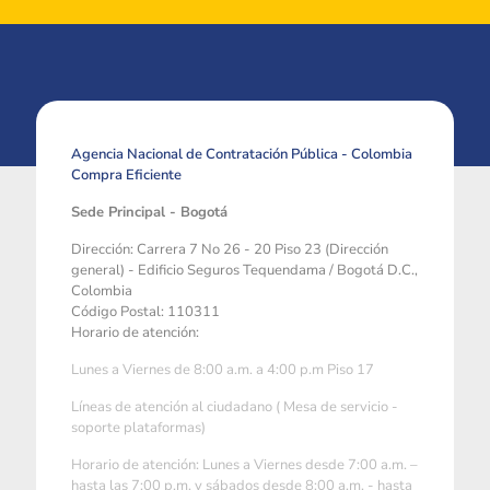
Agencia Nacional de Contratación Pública - Colombia
Compra Eficiente
Sede Principal - Bogotá
Dirección: Carrera 7 No 26 - 20 Piso 23 (Dirección
general) - Edificio Seguros Tequendama / Bogotá D.C.,
Colombia
Código Postal: 110311
Horario de atención:
Lunes a Viernes de 8:00 a.m. a 4:00 p.m Piso 17
Líneas de atención al ciudadano ( Mesa de servicio -
soporte plataformas)
Horario de atención: Lunes a Viernes desde 7:00 a.m. –
hasta las 7:00 p.m. y sábados desde 8:00 a.m. - hasta