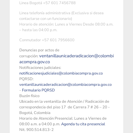
Linea Bogotá +57 601 7456788
Linea telefonía administrativa (Exclusiva si desea
contactarse con un funcionario)
Horario de atención: Lunes a Viernes Desde 08:00 a.m.
– hasta las 04:00 p.m.
Conmutador +57 601 7956600
Denuncias por actos de
ventanillaunicaderadicacion@colombi
corrupción:
acompra.gov.co
Notificaciones judiciales:
notificacionesjudiciales@colombiacompra.gov.co
PQRSD:
ventanillaunicaderadicacion@colombiacompra.gov.co
-
Formulario PQRSD
Buzón físico
Ubicado en la ventanilla de Atención / Radicación de
correspondecia del piso 17 de Carrera 7 # 26 – 20 -
Bogotá, Colombia
Horario de Atención Presencial: Lunes a Viernes de
08:00 a.m. a 04:00 p.m.
Agenda tu cita presencial
Nit. 900.514.813-2