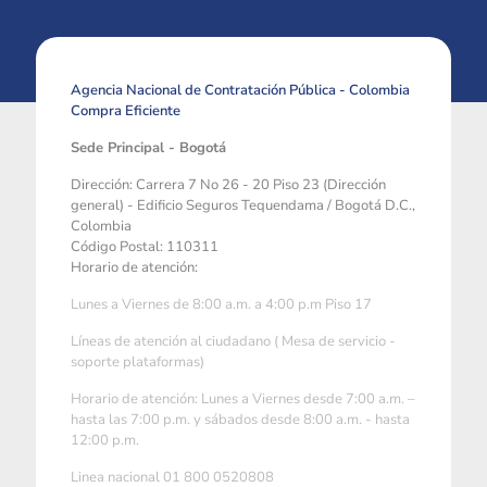
Agencia Nacional de Contratación Pública - Colombia
Compra Eficiente
Sede Principal - Bogotá
Dirección: Carrera 7 No 26 - 20 Piso 23 (Dirección
general) - Edificio Seguros Tequendama / Bogotá D.C.,
Colombia
Código Postal: 110311
Horario de atención:
Lunes a Viernes de 8:00 a.m. a 4:00 p.m Piso 17
Líneas de atención al ciudadano ( Mesa de servicio -
soporte plataformas)
Horario de atención: Lunes a Viernes desde 7:00 a.m. –
hasta las 7:00 p.m. y sábados desde 8:00 a.m. - hasta
12:00 p.m.
Linea nacional 01 800 0520808