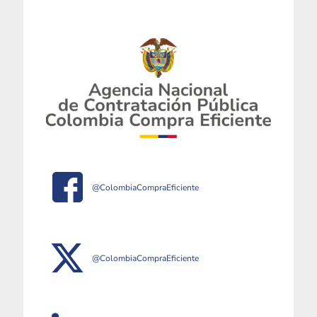
@ColombiaCompraEficiente
@ColombiaCompraEficiente