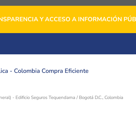
NSPARENCIA Y ACCESO A INFORMACIÓN PÚB
ica - Colombia Compra Eficiente
eneral) - Edificio Seguros Tequendama / Bogotá D.C., Colombia