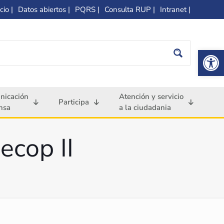
cio |
Datos abiertos |
PQRS |
Consulta RUP |
Intranet |
Op
nicación
Atención y servicio
Participa
nsa
a la ciudadania
ecop II