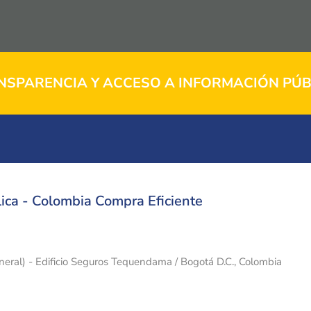
NSPARENCIA Y ACCESO A INFORMACIÓN PÚB
ica - Colombia Compra Eficiente
eneral) - Edificio Seguros Tequendama / Bogotá D.C., Colombia