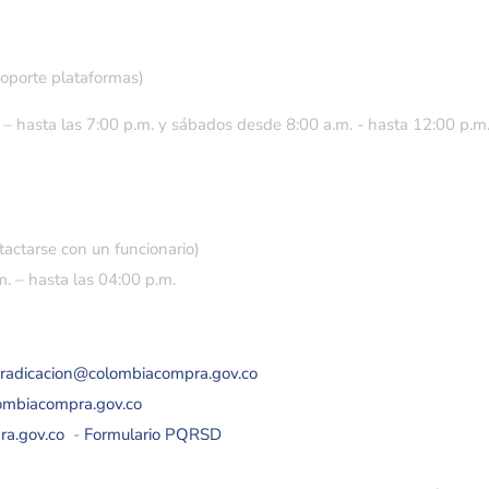
soporte plataformas)
 – hasta las 7:00 p.m. y sábados desde 8:00 a.m. - hasta 12:00 p.m
tactarse con un funcionario)
. – hasta las 04:00 p.m.
eradicacion@colombiacompra.gov.co
lombiacompra.gov.co
ra.gov.co
-
Formulario PQRSD