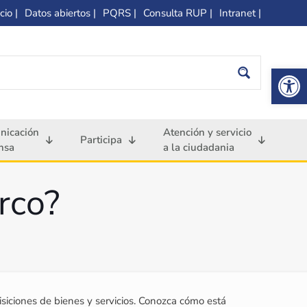
cio |
Datos abiertos |
PQRS |
Consulta RUP |
Intranet |
Op
nicación
Atención y servicio
Participa
nsa
a la ciudadania
rco?
iciones de bienes y servicios. Conozca cómo está