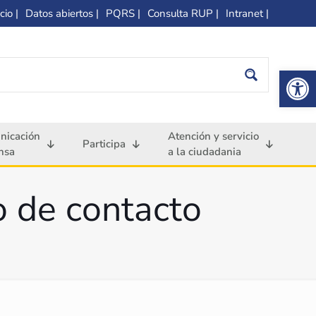
cio |
Datos abiertos |
PQRS |
Consulta RUP |
Intranet |
Op
nicación
Atención y servicio
Participa
nsa
a la ciudadania
o de contacto