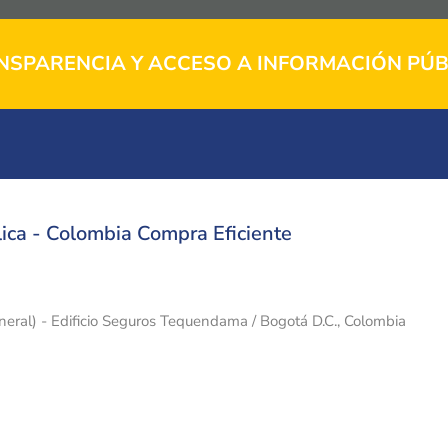
NSPARENCIA Y ACCESO A INFORMACIÓN PÚB
ica - Colombia Compra Eficiente
eneral) - Edificio Seguros Tequendama / Bogotá D.C., Colombia