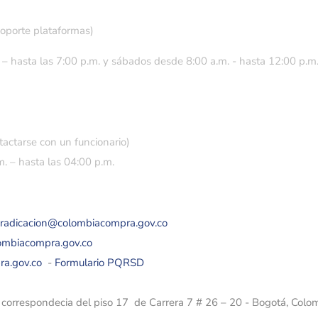
soporte plataformas)
 – hasta las 7:00 p.m. y sábados desde 8:00 a.m. - hasta 12:00 p.m
tactarse con un funcionario)
. – hasta las 04:00 p.m.
eradicacion@colombiacompra.gov.co
lombiacompra.gov.co
ra.gov.co
-
Formulario PQRSD
e correspondecia del piso 17 de Carrera 7 # 26 – 20 - Bogotá, Colo