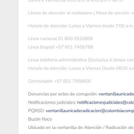
Lunes a Viernes de 8:00 a.m. a 4:00 p.m Piso 17
Líneas de atención al ciudadano ( Mesa de servicio -
Horario de atención: Lunes a Viernes desde 7:00 a.m.
Linea nacional 01 800 0520808
Linea Bogotá +57 601 7456788
Linea telefonía administrativa (Exclusiva si desea con
Horario de atención: Lunes a Viernes Desde 08:00 a.m
Conmutador +57 601 7956600
Denuncias por actos de corrupción:
ventanillaunicad
Notificaciones judiciales:
notificacionesjudiciales@co
PQRSD:
ventanillaunicaderadicacion@colombiacomp
Buzón físico
Ubicado en la ventanilla de Atención / Radicación d