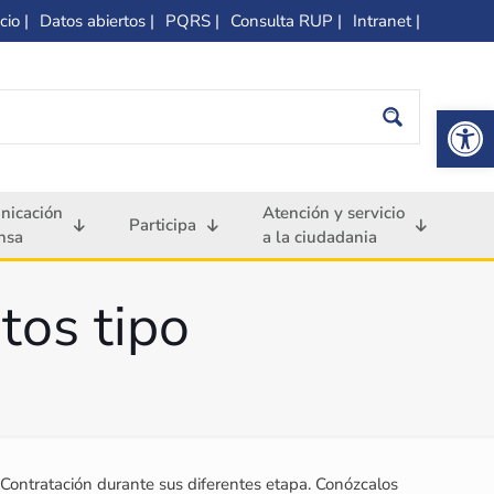
cio |
Datos abiertos |
PQRS |
Consulta RUP |
Intranet |
Op
nicación
Atención y servicio
Participa
nsa
a la ciudadania
tos tipo
 Contratación durante sus diferentes etapa. Conózcalos