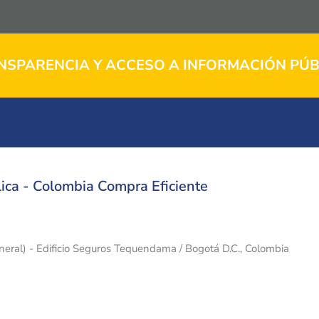
NSPARENCIA Y ACCESO A INFORMACIÓN PÚB
ica - Colombia Compra Eficiente
eneral) - Edificio Seguros Tequendama / Bogotá D.C., Colombia