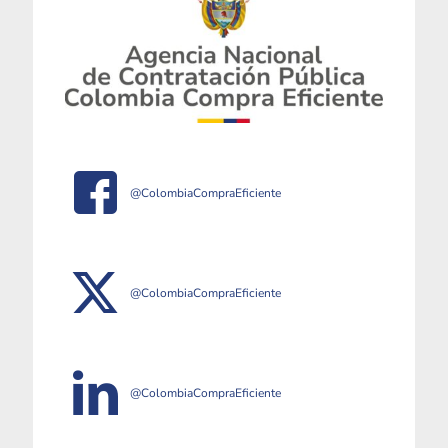
@ColombiaCompraEficiente
@ColombiaCompraEficiente
@ColombiaCompraEficiente