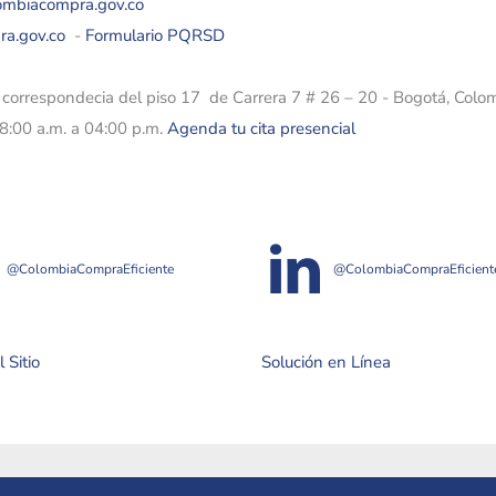
lombiacompra.gov.co
ra.gov.co
-
Formulario PQRSD
e correspondecia del piso 17 de Carrera 7 # 26 – 20 - Bogotá, Colo
08:00 a.m. a 04:00 p.m.
Agenda tu cita presencial
@ColombiaCompraEficiente
@ColombiaCompraEficient
 Sitio
Solución en Línea