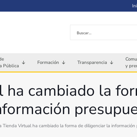
Ini
de
Comu
Formación
Transparencia
 Pública
y pre
l ha cambiado la for
información presupue
a Tienda Virtual ha cambiado la forma de diligenciar la información