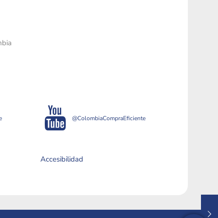
mbia
e
@ColombiaCompraEficiente
Accesibilidad