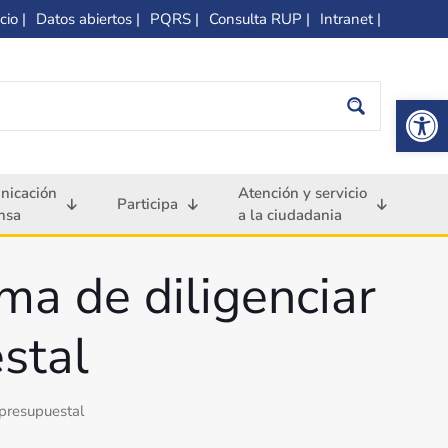
cio |
Datos abiertos |
PQRS |
Consulta RUP |
Intranet |
Op
nicación
Atención y servicio
Participa
nsa
a la ciudadania
ma de diligenciar
stal
 presupuestal