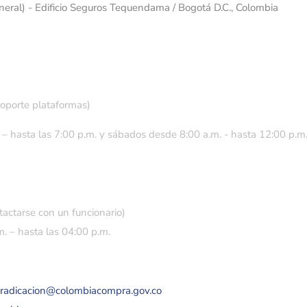
eneral) - Edificio Seguros Tequendama / Bogotá D.C., Colombia
soporte plataformas)
 – hasta las 7:00 p.m. y sábados desde 8:00 a.m. - hasta 12:00 p.m
tactarse con un funcionario)
. – hasta las 04:00 p.m.
eradicacion@colombiacompra.gov.co